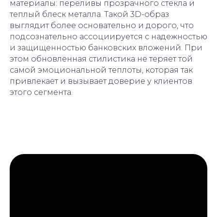
материалы: переливы прозрачного стекла и
теплый блеск металла. Такой 3D-образ
выглядит более основательно и дорого, что
подсознательно ассоциируется с надежностью
и защищенностью банковских вложений. При
этом обновленная стилистика не теряет той
самой эмоциональной теплоты, которая так
привлекает и вызывает доверие у клиентов
этого сегмента.