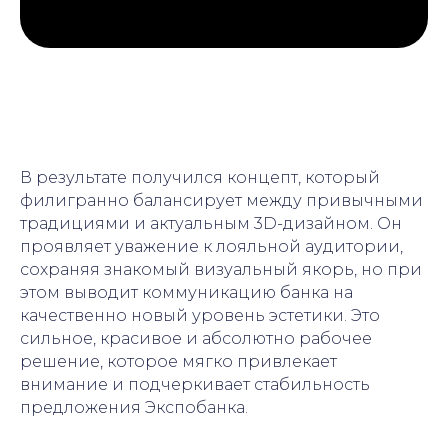
В результате получился концепт, который
филигранно балансирует между привычными
традициями и актуальным 3D-дизайном. Он
проявляет уважение к лояльной аудитории,
сохраняя знакомый визуальный якорь, но при
этом выводит коммуникацию банка на
качественно новый уровень эстетики. Это
сильное, красивое и абсолютно рабочее
решение, которое мягко привлекает
внимание и подчеркивает стабильность
предложения Экспобанка.